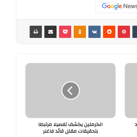
‏Tumblr
بينتيريست
‏Reddit
‏VKontakte
Odnoklassniki
‫Pocket
مشاركة عبر البريد
طباعة
ا
ل
ك
ر
م
ل
ي
ن
ي
الكرملين يكشف تفصيلا مرتبطا
ك
بتحقيقات مقتل قائد فاغنر
ش
ف