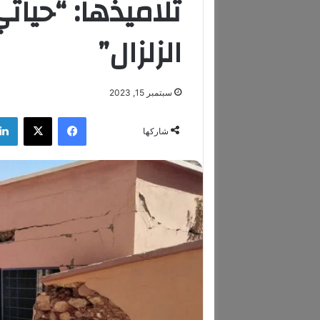
تلاميذها: “حيات
الزلزال”
سبتمبر 15, 2023
فيسبوك
‫X
شاركها