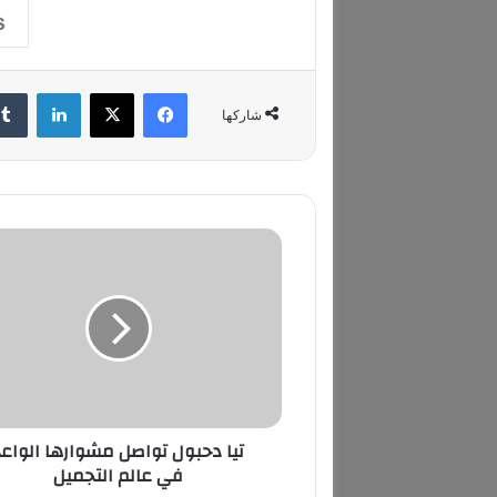
فيسبوك
‫X
لينكدإن
شاركها
ت
ي
ا
د
ح
ب
و
ل
ت
تيا دحبول تواصل مشوارها الواعد
و
في عالم التجميل
ا
ص