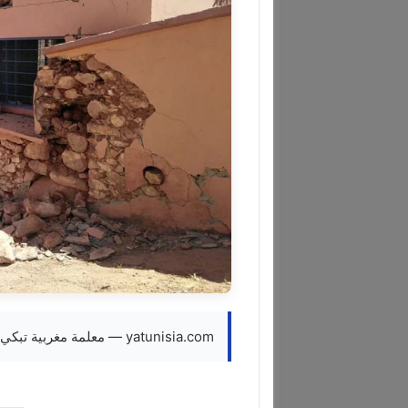
yatunisia.com — معلمة مغربية تبكي مقتل 32 من تلاميذها: “حياتي توقفت منذ ليلة الزلزال”