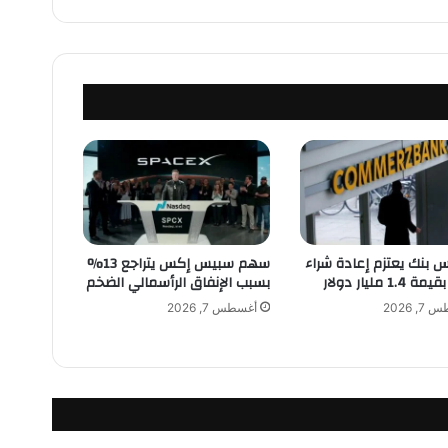
ت
ف
ص
ي
ل
ا
م
ر
ت
ب
ط
ا
 بنك يعتزم إعادة شراء
سهم سبيس إكس يتراجع 13%
ب
1 مليار دولار
بسبب الإنفاق الرأسمالي الضخم
ت
, 2026
أغسطس 7, 2026
ح
ق
ي
ق
ا
ت
م