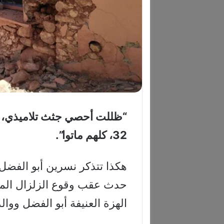
“ظللت أحصي جثث تلاميذي، و
32، كلهم ماتوا”.
هكذا تتذكر نسرين أبو الفضل
حدث عقب وقوع الزلزال المد
الهزة العنيفة أبو الفضل ووال