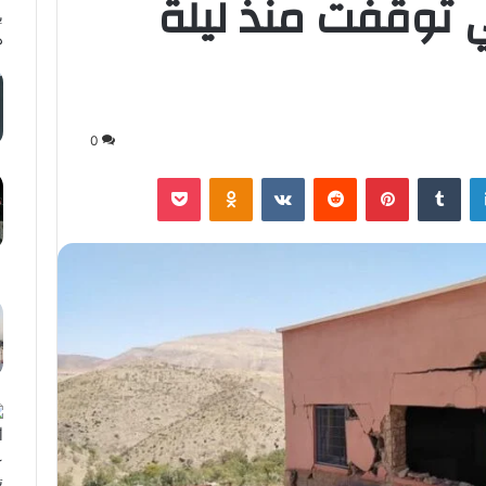
ي توقفت منذ ليلة
0
لينكدإن
‏Tumblr
بينتيريست
‏Reddit
‏VKontakte
Odnoklassniki
‫Pocket