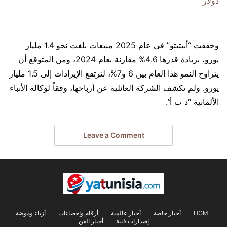
دولار
وحققت “أبيتيتو” في عام 2025 مبيعات بلغت نحو 1.4 مليار
يورو، بزيادة قدرها 4.6% مقارنة بعام 2024، ومن المتوقع أن
يتراوح النمو هذا العام بين 6 و7%، لترتفع الإيرادات إلى 1.5 مليار
يورو. ولم تكشف الشركة العائلية عن أرباحها، وفقاً لوكالة الأنباء
الألمانية “د ب أ”.
Leave a Comment
HOME
أخبار خاصة
أخبار عالمية
أرقام وإحصاءات
أزياء وموضة
إصدارات فنية
أخبار الفن