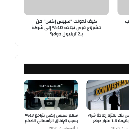
ل
ت
"
بسبب
كيف تحولت "سبيس إكس" من
س
مشروع فرص نجاحه 10% إلى شركة
ب
بـ2 تريليون دولار؟
ي
س
إ
ك
س
"
م
ن
م
ش
ر
و
ع
ف
 بنك يعتزم إعادة شراء
سهم سبيس إكس يتراجع 13%
ر
1 مليار دولار
بسبب الإنفاق الرأسمالي الضخم
ص
 2026
أغسطس 7, 2026