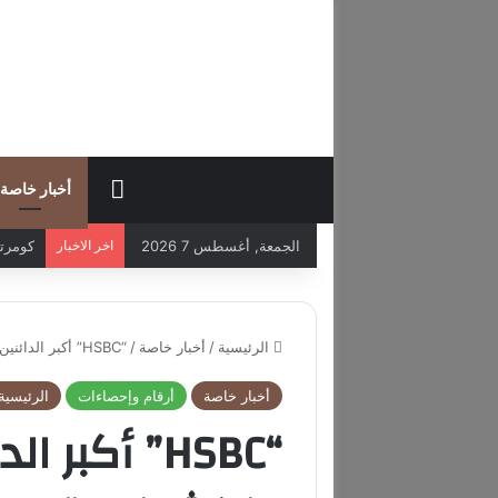
HOME
أخبار خاصة
الجمعة, أغسطس 7 2026
اخر الاخبار
كومرتس 
الرئيسية
/
أخبار خاصة
/
“HSBC” أكبر الدائنين لشركة “إفكو” بانكشاف يقارب 400 مليون دولار
أخبار خاصة
أرقام وإحصاءات
الرئيسية
“HSBC” أكبر