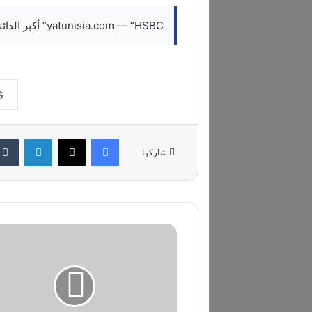
yatunisia.com — “HSBC” أكبر الدائنين لشركة “إفكو” بانكشاف يقارب 400 مليون دولار
فيسبوك
‫X
لينكدإن
شاركها
"
ف
و
ر
د
"