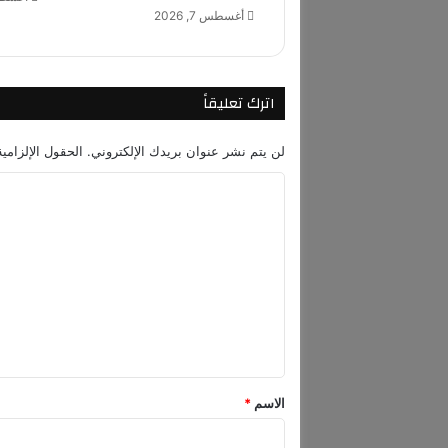
ل
أغسطس 7, 2026
ا
ح
خ
ا
اترك تعليقاً
ط
ئ
لن يتم نشر عنوان بريدك الإلكتروني.
الحقول الإلزامية
ا
ل
ت
ع
ل
ي
ق
*
الاسم
*