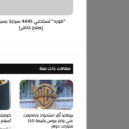
ت
س
ت
"فورد" تستدعي 4445 سيارة 
د
إصلاح خاطئ
ع
ي
4
4
4
5
س
مقالات ذات صلة
ي
ا
ر
ة
ب
س
ب
ب
بريطانيا تُقر استحواذ باراماونت
كومرتس
إ
على وارنر بروس بقيمة 110
أسهم بقيمة .4
ص
مليارات دولار
أغسطس 7,