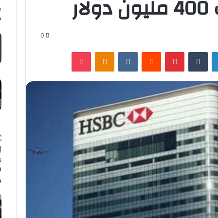
ار
0
لينكدإن
‏Tumblr
بينتيريست
‏Reddit
‏VKontakte
Odnoklassniki
‫Pocket