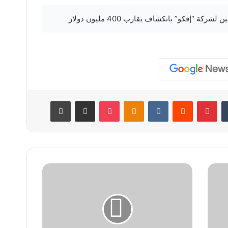
‏Tumblr
بينتيريست
‏Reddit
‏VKontakte
Odnoklassniki
‫Pocket
مشاركة عبر البريد
طباعة
ك
ي
ف
ت
ح
و