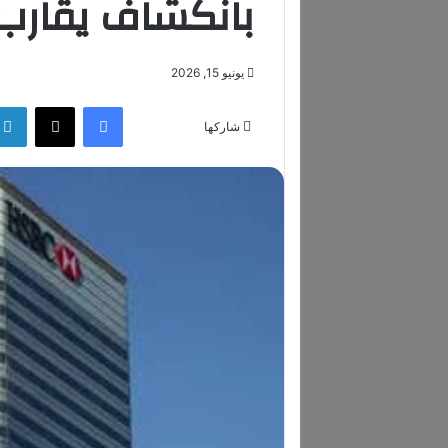
بانكشاف يقارب 400 مليون دول
يونيو 15, 2026
فيسبوك
‫X
شاركها