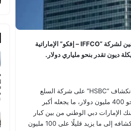
أصبح بنك “HSBC” أكبر الدائنين لشركة “IFFCO – إفكو” الإماراتية
كلة ديون تقدر بنحو ملياري دولار.
ك
إ
وبحسب بلومبرغ، فإن قيمة انكشاف “HSBC” على شركة السلع
د
الاستهلاكية الإماراتية بلغت نحو 400 مليون دولار، ما يجعله أكبر
نك الإمارات دبي الوطني من بين كبار
الدائنين أيضاً، بعدما خفض انكشافه إلى ما يزيد قليلًا على 100 مليون