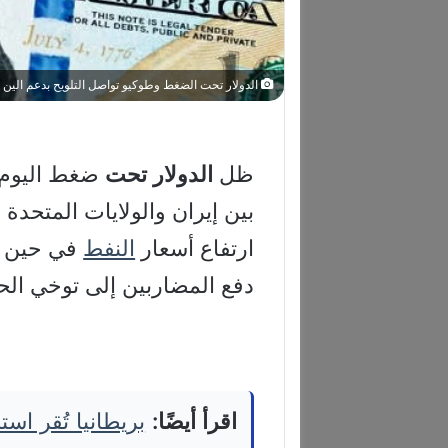
الدولار تحت الضغط وطوكيو تواصل التلويح بدعم الين
ظل
الدولار
تحت
ضغط اليوم 
بين إيران والولايات المتحد
ارتفاع أسعار
النفط
في حين وا
دفع المضاربين إلى توخي الح
اقرأ أيضًا:
بريطانيا تُقر اس