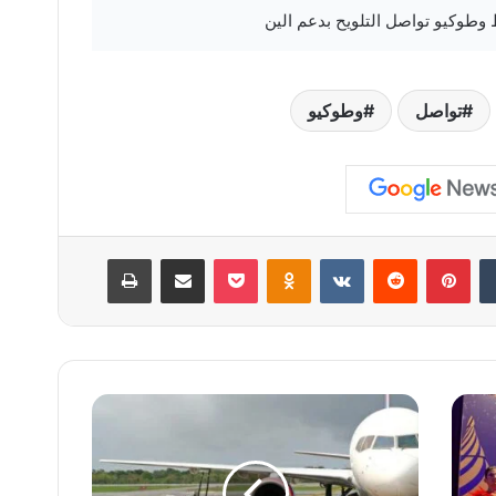
تواصل
وطوكيو
‏Tumblr
بينتيريست
‏Reddit
‏VKontakte
Odnoklassniki
‫Pocket
مشاركة عبر البريد
طباعة
ن
ف
ق
ا