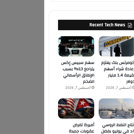
Recent Tech News
ومرتس بنك يعتزم
سهم سبيس إكس
عادة شراء أسهم
يتراجع 13% بسبب
بقيمة 1.4 مليار
الإنفاق الرأسمالي
ولار
الضخم
أغسطس 7, 2026
أغسطس 7, 2026
نتاج النفط الروسي
أميركا تفرض
اد في يوليو بفضل
عقوبات جديدة