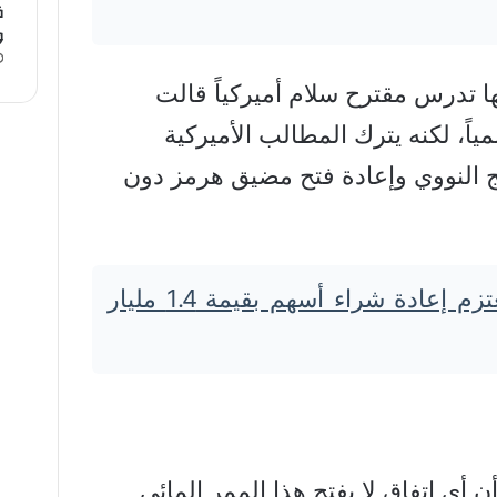
ق
و
ها تدرس مقترح سلام أميركياً قالت
ً، لكنه يترك المطالب الأميركية
مج النووي وإعادة فتح مضيق هرمز دون
كومرتس بنك يعتزم إعادة شراء أسهم بقيمة 1.4 مليار
أي اتفاق لا يفتح هذا الممر المائي