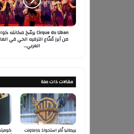
u
e
d
u
L
Cirque du Liban يرسّخ مكانته كو
i
من أبرز صُنّاع الترفيه الحي في العا
b
العربي…
a
n
ي
ر
سّ
خ
مقالات ذات صلة
م
ك
ا
ن
ت
ه
ك
و
بريطانيا تُقر استحواذ باراماونت
كومرتس
ا