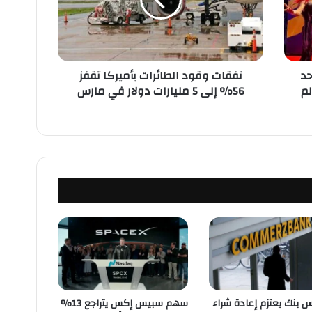
ت
و
ق
و
د
احد
نفقات وقود الطائرات بأميركا تقفز
ا
لم
56% إلى 5 مليارات دولار في مارس
ل
ط
ا
ئ
ر
ا
ت
ب
أ
م
ي
ر
ك
ا
ت
 بنك يعتزم إعادة شراء
سهم سبيس إكس يتراجع 13%
ق