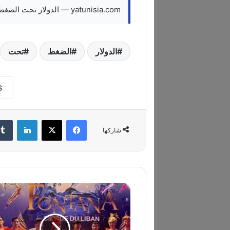
yatunisia.com — الدولار تحت الضغط وطوكيو تواصل التلويح بدعم الين
الدولار
الضغط
تحت
فيسبوك
‫X
لينكدإن
شاركها
C
i
r
q