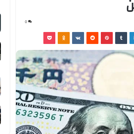
ن
0
لينكدإن
‏Tumblr
بينتيريست
‏Reddit
‏VKontakte
Odnoklassniki
‫Pocket