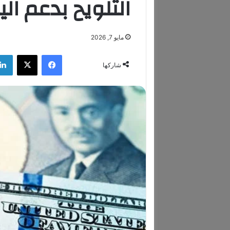
التلويح بدعم الي
مايو 7, 2026
فيسبوك
‫X
شاركها