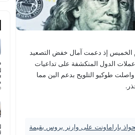
الخميس إذ دعمت آمال خفض التصعيد
ك
ة عملات الدول المنكشفة على تداعيات
إ
صلت طوكيو التلويح بدعم الين مما
د
ذر.
إ
تحواذ باراماونت على وارنر بروس بقيمة
ز