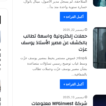
المتلاحقة، لم يسجل مدير الأصول، مينال باثوال،
خسارة سنوية واحدة منذ بدأ…
أكمل القراءة »
ديسمبر 22, 2025
حملات إلكترونية واسعة تطالب
بالكشف عن مصير الأستاذ يوسف
عزت
ك
إ
&nbsp; غموض مستمر يحيط بمصير يوسف عزّت
وسط غياب توضيح رسمي تساؤلات متصاعدة
د
بشأن مصير يوسف عزّت وحملات تطالب
بالشفافية…
أكمل القراءة »
ديسمبر 13, 2025
إ
شركة MFGinvest معلومات
ز