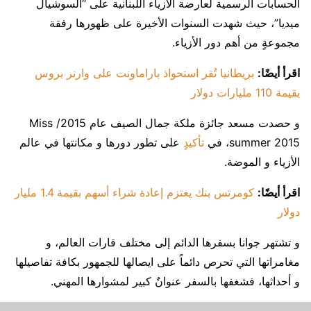
الحسابات الرسمية لعارضة الأزياء اللبنانية على “السوشيال
ميديا”، حيث شهدت السنوات الأخيرة على ظهورها رفقة
مجموعةٍ من أهم دور الأزياء.
اقرأ أيضًا:
بريطانيا تُقر استحواذ باراماونت على وارنر بروس
بقيمة 110 مليارات دولار
و حصدت مسعد جائزة ملكة جمال الصيف عام 2015/ Miss
summer 2015، في
تأكيد
ٍ على تطور دورها و مكانتها في عالم
الأزياء و الموضة.
اقرأ أيضًا:
كومرتس بنك يعتزم إعادة شراء أسهم بقيمة 1.4 مليار
دولار
و تشتهر جوانا بسفرها الدائم إلى مختلف قارات العالم، و
مغامراتها التي تحرص دائماً على ايصالها للجمهور بكافة تفاصيلها
و أحداثها، فشغفها بالسفر عنوانٌ كبير لمشوارها المهني.