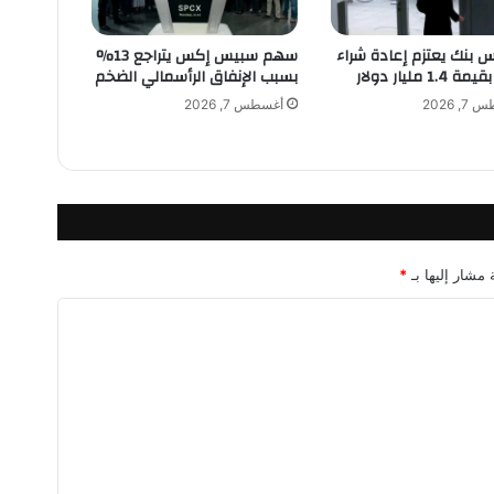
س
ت
 بنك يعتزم إعادة شراء
سهم سبيس إكس يتراجع 13%
ث
1 مليار دولار
بسبب الإنفاق الرأسمالي الضخم
م
, 2026
أغسطس 7, 2026
ا
ر
ا
ت
ج
د
ي
د
 مشار إليها بـ
*
ة
ل
ت
ح
س
ي
ن
خ
د