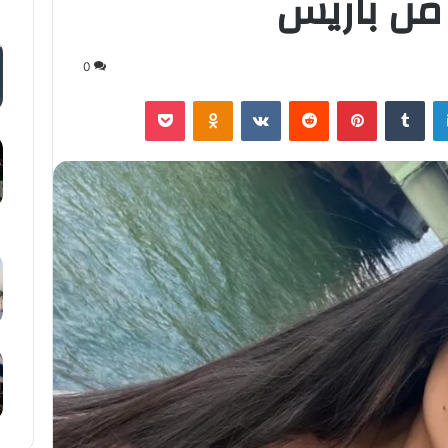
من باريس
0
لينكدإن
‏Tumblr
بينتيريست
‏Reddit
‏VKontakte
Odnoklassniki
‫Pocket