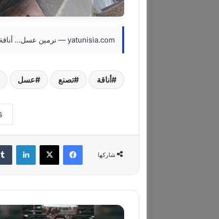
yatunisia.com — نرمين عسل… أناقة ناعمة تصنع نجومية صاعدة من باريس
أناقة
تصنع
عسل
فيسبوك
‫X
لينكدإن
شاركها
M