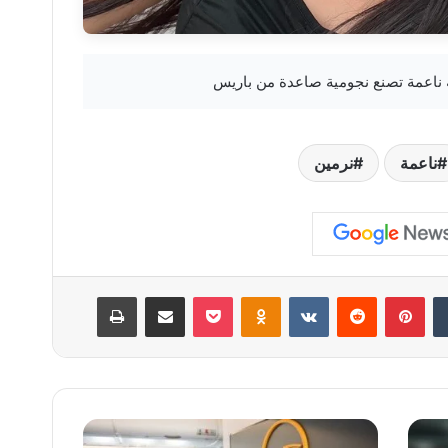
ناعمة
نرمين
‏Tumblr
بينتيريست
‏Reddit
‏VKontakte
Odnoklassniki
‫Pocket
مشاركة عبر البريد
طباعة
ل