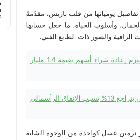
ق
و
اصيل يومياتها من قلب باريس، مقدّمةً
 الجمال، وأسلوب الحياة، ما جعل حسابها
الراقية والصور ذات الطابع الفني.
كومرتس بنك يعتزم إعادة شراء أسهم بقيمة 1.4 مليار
سهم سبيس إكس يتراجع 13% بسبب الإنفاق الرأسمالي
برز نرمين عسل كواحدة من الوجوه الشابة