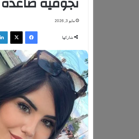
نجومية صاعدة 
مايو 3, 2026
فيسبوك
‫X
شاركها