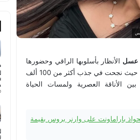
يس
عسل
الأنظار بأسلوبها الراقي وحضورها
ك
إ
اللافت على منصة إنستغرام، حيث نجحت في جذب أكثر من 100 ألف
ين الأناقة العصرية ولمسات الحياة
د
تحواذ باراماونت على وارنر بروس بقيمة
إ
ز