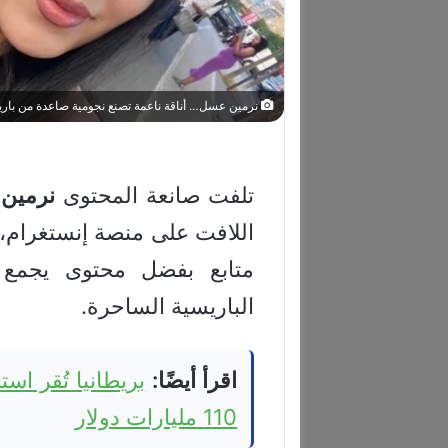
نرمين عسل… أناقة ناعمة تصنع نجومية صاعدة من بار
تلفت صانعة المحتوى
نرمين
متابع بفضل محتوى يجمع ب
الباريسية الساحرة.
اقرأ أيضًا:
بريطانيا تُقر اس
110 مليارات دولار