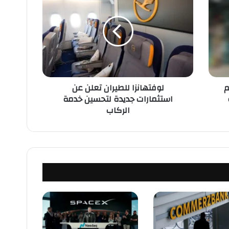
و
ف
ت
ه
ا
ن
ز
ا
Moh اسم
لوفتهانزا للطيران تعلن عن
ل
استثمارات جديدة لتحسين خدمة
ل
الركاب
ط
ي
ر
ا
ن
ت
ع
ل
ن
ع
ن
ا