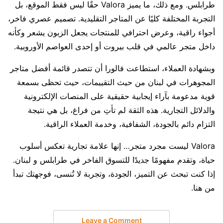
طرابلس. ومع ذلك، ما يميز Valora حقًا ليس فقط الموقع، بل
التجربة المختلفة كليًا عن المتاجر التقليدية. تصميم عصري فاخر،
أجواء راقية، وعرض احترافي للمنتجات يجعل الزبون يشعر وكأنه
داخل متجر عالمي في قلب بيروت أو إحدى العواصم الأوروبية.
وبشهادة العملاء، استطاعت فالورا أن تتصدر قائمة أفضل متاجر
المجوهرات في لبنان من حيث التقييمات، حيث تحظى بسمعة
قوية مدعومة بآراء إيجابية حقيقية على المنصات الإلكترونية
والدلائل التجارية. هذه الثقة لم تأتِ من فراغ، بل هي نتيجة
التزام دائم بالجودة، الشفافية، وخدمة العملاء الراقية.
Valora ليست مجرد متجر… إنها علامة تجارية تعكس أسلوب
حياة، وتقدم مفهومًا جديدًا للتسوق الفاخر في طرابلس و لبنان.
إذا كنت تبحث عن التميز، الجودة، وتجربة لا تُنسى، فوجهتك تبدأ
من هنا.
Leave a Comment