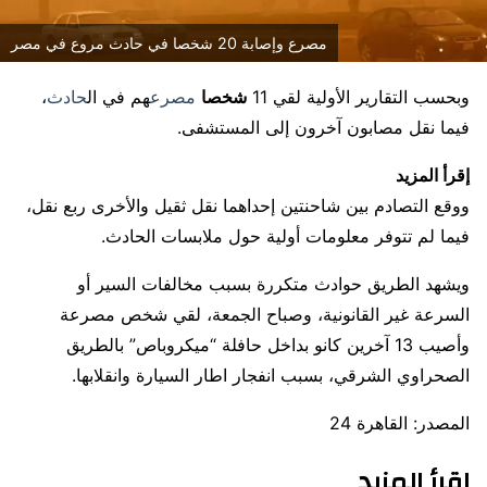
مصرع وإصابة 20 شخصا في حادث مروع في مصر
وبحسب التقارير الأولية لقي 11
شخصا
مصرع
هم في ال
حادث
،
فيما نقل مصابون آخرون إلى المستشفى.
إقرأ المزيد
ووقع التصادم بين شاحنتين إحداهما نقل ثقيل والأخرى ربع نقل،
فيما لم تتوفر معلومات أولية حول ملابسات الحادث.
ويشهد الطريق حوادث متكررة بسبب مخالفات السير أو
السرعة غير القانونية، وصباح الجمعة، لقي شخص مصرعة
وأصيب 13 آخرين كانو بداخل حافلة “ميكروباص” بالطريق
الصحراوي الشرقي، بسبب انفجار اطار السيارة وانقلابها.
المصدر: القاهرة 24
إقرأ المزيد