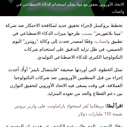
الاتحاد الأوروبي يحقق مع ميتا بشأن استخدام الذكاء الاصطناعي في
واتساب
تخطط بروكسل لإجراء تحقيق جديد لمكافحة الاحتكار ضد شركة
“ميتا بلاتفورمز”
بسبب
طرحها ميزات الذكاء الاصطناعي في
تطبيق
واتساب
، وفقًا لمصدر تحدث إلى وكالة “رويترز” اليوم
الخميس، في ظل تزايد التدقيق على استخدام شركات
التكنولوجيا الكبرى للذكاء الاصطناعي التوليدي.
تمثل الخطوة، التي أوردتها صحيفة “فايننشال تايمز” أولًا، أحدث
إجراء من قبل المنظمين الأوروبيين ضد شركات التكنولوجيا
العملاقة، في وقت يسعى فيه الاتحاد الأوروبي لتحقيق التوازن
بين دعم القطاع والحد من نفوذه المتزايد.
اقرأ أيضًا:
بريطانيا تُقر استحواذ باراماونت على وارنر بروس
بقيمة 110 مليارات دولار
وقال المصدر، الذي طلب عدم الكشف عن هويته، إن المفوضية